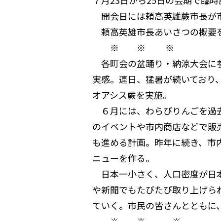
７月23日から25日の会期で臨
開会日には頼高英雄蕨市長が
頼高英雄市長あいさつの概要
※ ※ ※
各町会の盆踊り・納涼大会に参
実感。連日、猛暑が続いており
オアシス蕨を実施。
６月には、わらびりんごを過去
のイベントや市内商店などで販
も進める計画。昨年に続き、市
ニューを作る。
日本一小さく、人口密度が日本
や新聞でもたびたび取り上げら
ていく。市民の皆さんとともに