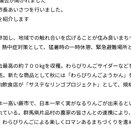
時議会が開かれました
市長あいさつを行いました。
を紹介します
加し、地域での触れ合いを広げることが住み良いまち
、熱中症対策として、猛暑時の一時休憩、緊急避難場所
最高の約７００㎏を収穫。わらびりんごサイダーなどを
売。新たな商品として秋には「わらびりんごようかん」
内飲食店が「サステなリンゴプロジェクト」として、規
一高い蕨市で、日本一早く実がなるりんごが出来ると
れている。群馬県片品村の農家の皆さんとの連携により
、わらびりんごによる楽しくロマンあるまちづくりを進