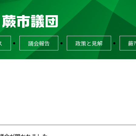
ス
議会報告
政策と見解
蕨