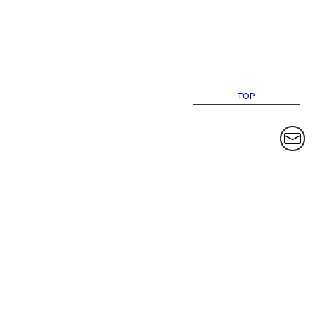
TOP
議員紹介
ニュース
議会報告
政策と見解
蕨市役所
過去ページ
日本共産党 蕨市議団