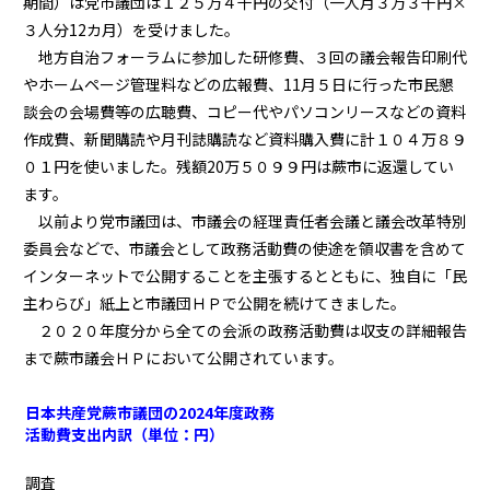
期間）は党市議団は１２５万４千円の交付（一人月３万３千円×
３人分12カ月）を受けました。
地方自治フォーラムに参加した研修費、３回の議会報告印刷代
やホームページ管理料などの広報費、11月５日に行った市民懇
談会の会場費等の広聴費、コピー代やパソコンリースなどの資料
作成費、新聞購読や月刊誌購読など資料購入費に計１０４万８９
０１円を使いました。残額20万５０９９円は蕨市に返還してい
ます。
以前より党市議団は、市議会の経理責任者会議と議会改革特別
委員会などで、市議会として政務活動費の使途を領収書を含めて
インターネットで公開することを主張するとともに、独自に「民
主わらび」紙上と市議団ＨＰで公開を続けてきました。
２０２０年度分から全ての会派の政務活動費は収支の詳細報告
まで蕨市議会ＨＰにおいて公開されています。
日本共産党蕨市議団の2024年度政務
活動費支出内訳（単位：円）
調査