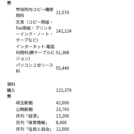
費
市役所内コピー機使
11,570
用料
文具（コピー用紙・
Fax用紙・プリンタ
142,124
ーインク・ノート・
テープなど)
インターネット.電話
利用料(蕨ケーブルビ
51,368
ジョン)
パソコン２台リース
55,440
料
資料
購入
122,379
費
埼玉新聞
42,000
公明新聞
23,793
月刊「経済」
13,200
月刊「保育情報」
8,400
月刊「住民と自治」
12,000