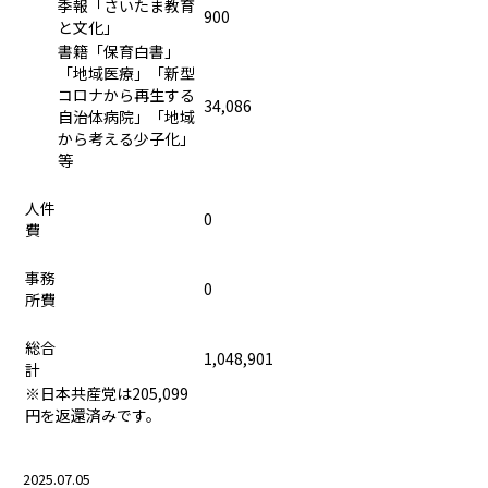
季報「さいたま教育
900
と文化」
書籍「保育白書」
「地域医療」「新型
コロナから再生する
34,086
自治体病院」「地域
から考える少子化」
等
人件
0
費
事務
0
所費
総合
1,048,901
計
※日本共産党は205,099
円を返還済みです。
2025.07.05