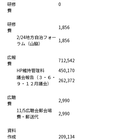
研修
0
費
研修
1,856
費
2/24地方自治フォー
1,856
ラム（山脇）
広報
712,542
費
HP維持管理料
450,170
議会報告（３・６・
262,372
９・１２月議会）
広聴
2,990
費
11/5広聴会郵会場
2,990
費・郵送代
資料
作成
209,134