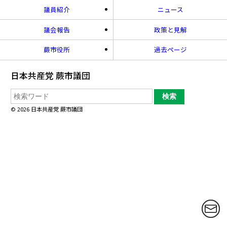
議員紹介
ニュース
議会報告
政策と見解
蕨市役所
過去ページ
日本共産党 蕨市議団
©
2026 日本共産党 蕨市議団