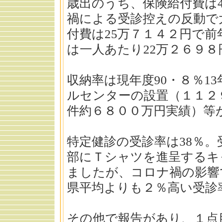
歳出のうち、保険給付費は
禍による受診控えの反動で
付費は25万７１４２円で
は一人あたり22万２６９
収納率は現年度90・８％1
ルセンターの設置（１１２
件約６８００万円実績）等
特定健診の受診率は38％
部にＴシャツを進呈するキ
ましたが、コロナ禍の影響
県平均よりも２％高い受
その他で報告があり、１点