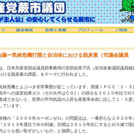
会議ー気候危機打開と自治体における脱炭素（市議会議員 
議は、日本共産党国会議員団事務局の安部由美子氏（岩渕友参議院議員秘
おける脱炭素の課題」をテーマに行われました。
気候危機とよぶべき非常事態が起こっています。国連ＩＰＣＣ「１・５
気中への温室効果ガス（その大半はＣＯ2 ）の排出を２０１０年比で45
達成できないと、世界の平均気温の上昇を産業革命前に比して１・５度
しています。
権の『２０５０年カーボンゼロ』の問題点は、一番肝心な２０３０年
『２０１３年度比で46％削減』目標は２０１０年比にすると42％減で国
均よりも低い恥ずかしいもの」と強調しました。