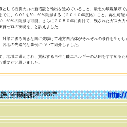
として石炭火力の新増設と輸出を進めていること、最悪の環境破壊で
までに、ＣＯ2 を50～60％削減する（２０１０年度比）こと。再生可能
、50～60％の削減は可能。さらに２０５０年に向けて、残されたガス火
実質ゼロの実現を」と訴えました。
対策に後ろ向きな国に先駆けて地方自治体がそれぞれの条件を生かし
。各地の先進的な事例について紹介しました。
、地域に還元され、貢献する再生可能エネルギーの活用をすすめるた
も重要だと思いました。