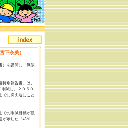
宮下奈美）
書）を講師に「気候
度特別報告書」は、
％削減し、２０５０
までに抑え込むこと
までの削減目標が低
連が示した『45％