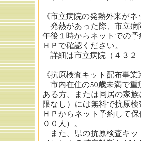
《市立病院の発熱外来がネ
発熱があった際、市立病
午後１時からネットでの予
ＨＰで確認ください。
詳細は市立病院（４３２
《抗原検査キット配布事業
市内在住の50歳未満で重
ある方、または同居の家族
限なし）には無料で抗原検
ＨＰからネット予約して保
００人）。
また、県の抗原検査キッ