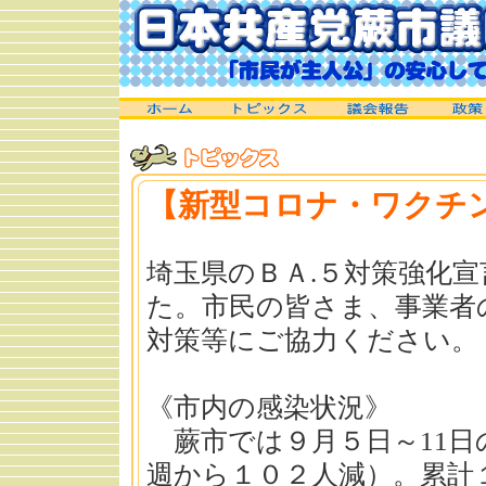
【新型コロナ・ワクチ
埼玉県のＢＡ.５対策強化宣
た。市民の皆さま、事業者
対策等にご協力ください。
《市内の感染状況》
蕨市では９月５日～11日
週から１０２人減）。累計