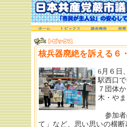
核兵器廃絶を訴える６
6月６日
駅西口で
７団体か
木・や
参加者
て」など、思い思いの横断