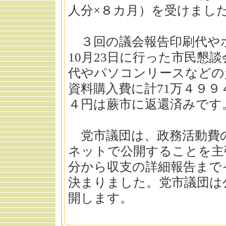
人分×８カ月）を受けまし
３回の議会報告印刷代や
10月23日に行った市民懇
代やパソコンリースなどの
資料購入費に計71万４９９
４円は蕨市に返還済みです
党市議団は、政務活動費
ネットで公開することを主
分から収支の詳細報告まで
決まりました。党市議団は
開します。