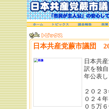
日本共産党蕨市議団 2
日本共産
訳を独自
年公表し
２０２３
０２４年
０５万６