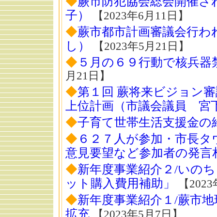
◆
蕨市防犯協会総会開催さ
子）
【2023年6月11日】
◆
蕨市都市計画審議会行わ
し）
【2023年5月21日】
◆
５月の６９行動で核兵器
月21日】
◆
第１回 蕨将来ビジョン審
上位計画（市議会議員 宮
◆
子育て世帯生活支援金の
◆
６２７人が参加・市長タ
意見要望など参加者の発言
◆
新年度事業紹介２/いの
ット購入費用補助」
【202
◆
新年度事業紹介１/蕨市
拡充
【2023年5月7日】