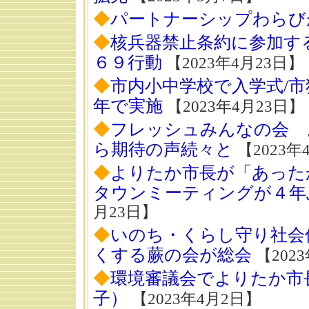
◆
パートナーシップわらび
◆
核兵器禁止条約に参加す
６９行動
【2023年4月23日】
◆
市内小中学校で入学式/市
年で実施
【2023年4月23日】
◆
フレッシュみんなの会 
ら期待の声続々と
【2023年
◆
よりたか市長が「あった
タウンミーティングが４年
月23日】
◆
いのち・くらし守り社会
くする蕨の会が総会
【202
◆
環境審議会でよりたか市
子）
【2023年4月2日】