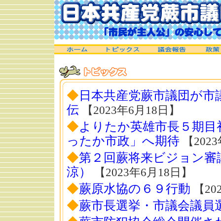
◆
日本共産党蕨市議団が市
伝
【2023年6月18日】
◆
よりたか英雄市長５期目
ったか市政」へ期待
【202
◆
第２回蕨将来ビジョン審
涼）
【2023年6月18日】
◆
蕨原水協の６９行動
【20
◆
蕨市長選挙・市議会議員