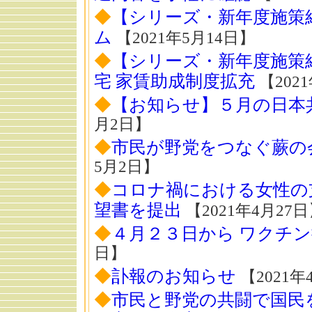
◆
【シリーズ・新年度施策紹介
ム
【2021年5月14日】
◆
【シリーズ・新年度施策
宅 家賃助成制度拡充
【202
◆
【お知らせ】５月の日本
月2日】
◆
市民が野党をつなぐ蕨の
5月2日】
◆
コロナ禍における女性の
望書を提出
【2021年4月27
◆
４月２３日から ワクチ
日】
◆
訃報のお知らせ
【2021年
◆
市民と野党の共闘で国民