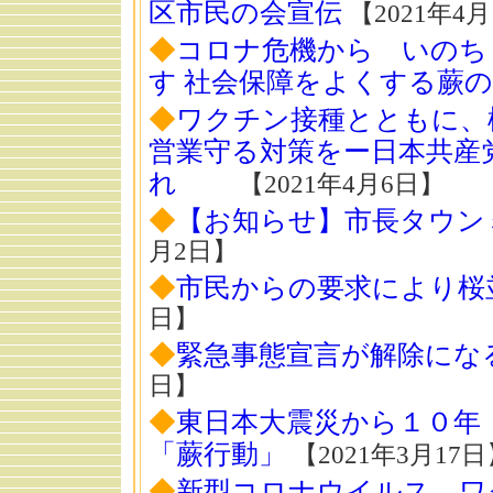
区市民の会宣伝
【2021年4月
◆
コロナ危機から いのち
す 社会保障をよくする蕨
◆
ワクチン接種とともに、
営業守る対策をー日本共産
れ
【2021年4月6日】
◆
【お知らせ】市長タウン
月2日】
◆
市民からの要求により桜
日】
◆
緊急事態宣言が解除にな
日】
◆
東日本大震災から１０
「蕨行動」
【2021年3月17日
◆
新型コロナウイルス ワ