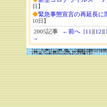
日】
◆
緊急事態宣言の再延長に
10日】
2005記事
←前へ
[
11
][
12
][
→