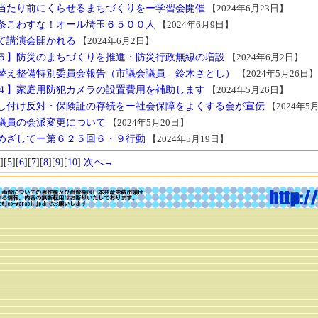
当たり前にくらせるまちづくりをー学習会開催
【2024年6月23日】
条こわすな！オール埼玉６５００人
【2024年6月9日】
て講演会開かれる
【2024年6月2日】
５】防災のまちづくりを推進・防災行政無線の増設
【2024年6月2日】
替え整備特別委員会報告（市議会議員 鈴木さとし）
【2024年5月26日】
４】家庭用防犯カメラの設置費用を補助します
【2024年5月26日】
し付け反対・保険証の存続をー社会保障をよくする会が宣伝
【2024年5
議員の会派変更について
【2024年5月20日】
めざしてー第６２５回６・９行動
【2024年5月19日】
][
5
][
6
][
7
][
8
][
9
][
10
]
次へ→