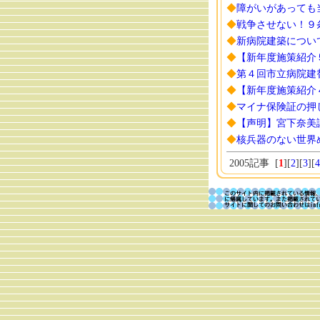
◆
障がいがあっても
◆
戦争させない！９
◆
新病院建築につい
◆
【新年度施策紹介
◆
第４回市立病院建
◆
【新年度施策紹介
◆
マイナ保険証の押
◆
【声明】宮下奈美
◆
核兵器のない世界
2005記事 [
1
][
2
][
3
][
4