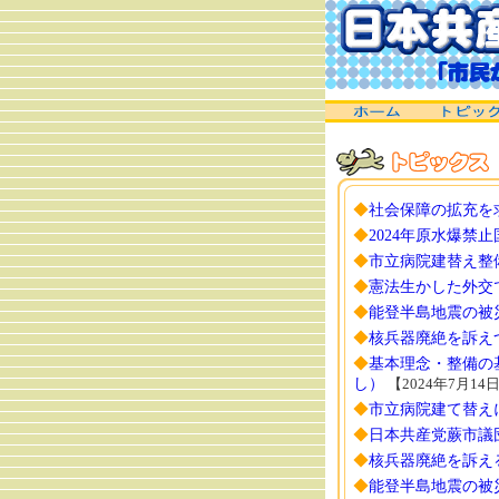
◆
社会保障の拡充を
◆
2024年原水爆
◆
市立病院建替え整
◆
憲法生かした外交
◆
能登半島地震の被
◆
核兵器廃絶を訴え
◆
基本理念・整備の
し）
【2024年7月14
◆
市立病院建て替え
◆
日本共産党蕨市議団
◆
核兵器廃絶を訴え
◆
能登半島地震の被