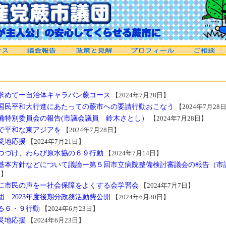
求めてー自治体キャラバン蕨コース
【2024年7月28日】
禁止国民平和大行進にあたっての蕨市への要請行動おこなう
【2024年7月28
備特別委員会の報告(市議会議員 鈴木さとし）
【2024年7月28日】
で平和な東アジアを
【2024年7月28日】
災地応援
【2024年7月21日】
つづけ、わらび原水協の６９行動
【2024年7月14日】
基本方針などについて議論ー第５回市立病院整備検討審議会の報告（市
日】
に市民の声をー社会保障をよくする会学習会
【2024年7月7日】
 2023年度後期分政務活動費公開
【2024年6月30日】
る６・９行動
【2024年6月23日】
災地応援
【2024年6月23日】